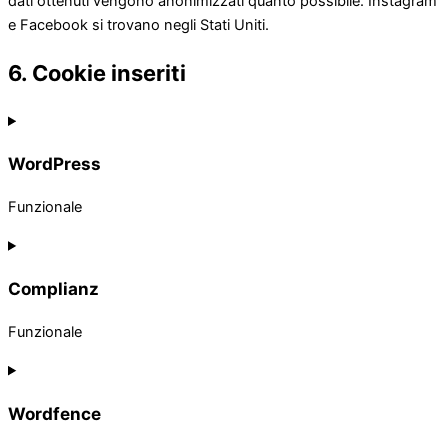
dati ottenuti vengono anonimizzati quanto possibile. Instagram
e Facebook si trovano negli Stati Uniti.
6. Cookie inseriti
WordPress
Funzionale
Consent
to
service
Complianz
wordpress
Funzionale
Consent
to
service
Wordfence
complianz