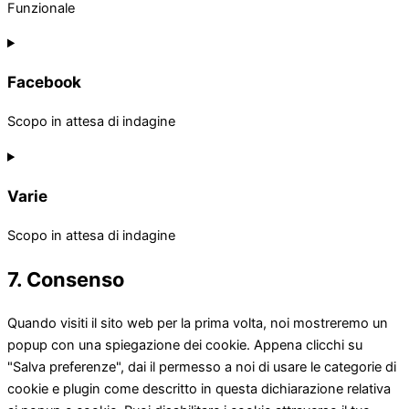
Funzionale
Consent
to
service
Facebook
wordfence
Scopo in attesa di indagine
Consent
to
service
Varie
facebook
Scopo in attesa di indagine
Consent
7. Consenso
to
service
varie
Quando visiti il sito web per la prima volta, noi mostreremo un
popup con una spiegazione dei cookie. Appena clicchi su
"Salva preferenze", dai il permesso a noi di usare le categorie di
cookie e plugin come descritto in questa dichiarazione relativa