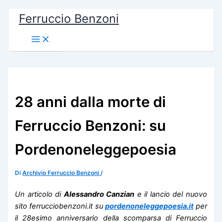
Vai
Ferruccio Benzoni
al
contenuto
Main
Menu
28 anni dalla morte di
Ferruccio Benzoni: su
Pordenoneleggepoesia
Di
Archivio Ferruccio Benzoni
/
Un articolo di
Alessandro Canzian
e il lancio del nuovo
sito ferrucciobenzoni.it su
pordenoneleggepoesia.it
per
il 28esimo anniversario della scomparsa di Ferruccio