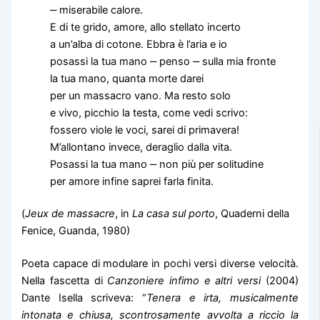
‒ miserabile calore.
E di te grido, amore, allo stellato incerto
a un’alba di cotone. Ebbra è l’aria e io
posassi la tua mano ‒ penso ‒ sulla mia fronte
la tua mano, quanta morte darei
per un massacro vano. Ma resto solo
e vivo, picchio la testa, come vedi scrivo:
fossero viole le voci, sarei di primavera!
M’allontano invece, deraglio dalla vita.
Posassi la tua mano ‒ non più per solitudine
per amore infine saprei farla finita.
(
Jeux de massacre
, in
La casa sul porto
, Quaderni della
Fenice, Guanda, 1980)
Poeta capace di modulare in pochi versi diverse velocità.
Nella fascetta di
Canzoniere infimo e altri versi
(2004)
Dante Isella scriveva: “
Tenera e irta, musicalmente
intonata e chiusa, scontrosamente avvolta a riccio la