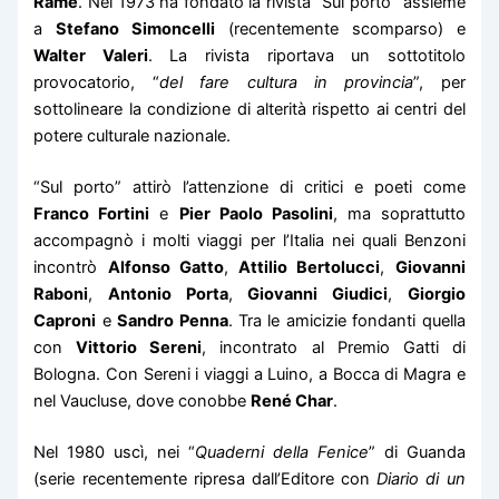
Rame
. Nel 1973 ha fondato la rivista “Sul porto” assieme
a
Stefano Simoncelli
(recentemente scomparso) e
Walter Valeri
. La rivista riportava un sottotitolo
provocatorio, “
del fare cultura in provincia
”, per
sottolineare la condizione di alterità rispetto ai centri del
potere culturale nazionale.
“Sul porto” attirò l’attenzione di critici e poeti come
Franco Fortini
e
Pier Paolo Pasolini
, ma soprattutto
accompagnò i molti viaggi per l’Italia nei quali Benzoni
incontrò
Alfonso Gatto
,
Attilio Bertolucci
,
Giovanni
Raboni
,
Antonio Porta
,
Giovanni Giudici
,
Giorgio
Caproni
e
Sandro Penna
. Tra le amicizie fondanti quella
con
Vittorio Sereni
, incontrato al Premio Gatti di
Bologna. Con Sereni i viaggi a Luino, a Bocca di Magra e
nel Vaucluse, dove conobbe
René Char
.
Nel 1980 uscì, nei “
Quaderni della Fenice
” di Guanda
(serie recentemente ripresa dall’Editore con
Diario di un