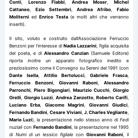
Conti
,
Lorenzo Flabbi
,
Andrea Moser
,
Michel
Cattaneo
,
Ezio Settembri
,
Andrea Afribo
,
Fabio
Moliterni
ed
Enrico Testa
(e molti altri che verranno
inseriti).
Il sito, voluto e costruito dall’Associazione Ferruccio
Benzoni per l’interesse di
Nadia Lazzarini
, figlia acquisita
del poeta, e di
Alessandro Canzian
(Samuele Editore)
riporta inoltre un apparato fotografico inedito e
preziosissimo come il Convegno su Sereni del 1991 (con
Dante Isella
,
Attilio Bertolucci
,
Gabriele Frasca
,
Ferruccio Benzoni
,
Giovanni Raboni
,
Alessandro
Parronchi
,
Piero Bigongiari
,
Maurizio Cucchi
,
Giorgio
Orelli
,
Giorgio Luzzi
,
Andrea Zanzotto
,
Roberto Carifi
,
Luciano Erba
,
Giacomo Magrini
,
Giovanni Giudici
,
Fernando Bandini
,
Cesare Viviani
,
J. Charles Vegliante
,
Mario Luzi
), la presentazione nello stesso anno di
Fedi
nuziali
con
Fernando Bandini
, la presentazione nel 1995
di
Numi di un lessico figliale
con
Giovanni Raboni
, il