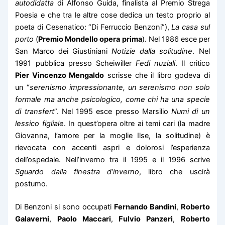
autodidatta
di Alfonso Guida, finalista al Premio Strega
Poesia e che tra le altre cose dedica un testo proprio al
poeta di Cesenatico: “Di Ferruccio Benzoni”),
La casa sul
porto
(
Premio Mondello opera prima
). Nel 1986 esce per
San Marco dei Giustiniani
Notizie dalla solitudine
. Nel
1991 pubblica presso Scheiwiller
Fedi nuziali
. Il critico
Pier Vincenzo Mengaldo
scrisse che il libro godeva di
un “
serenismo impressionante, un serenismo non solo
formale ma anche psicologico, come chi ha una specie
di transfert
”. Nel 1995 esce presso Marsilio
Numi di un
lessico figliale
. In quest’opera oltre ai temi cari (la madre
Giovanna, l’amore per la moglie Ilse, la solitudine) è
rievocata con accenti aspri e dolorosi l’esperienza
dell’ospedale. Nell’inverno tra il 1995 e il 1996 scrive
Sguardo dalla finestra d’inverno
, libro che uscirà
postumo.
Di Benzoni si sono occupati
Fernando Bandini
,
Roberto
Galaverni
,
Paolo Maccari
,
Fulvio Panzeri
,
Roberto