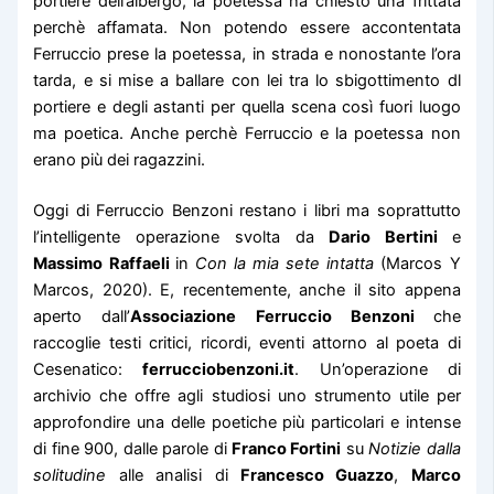
portiere dell’albergo, la poetessa ha chiesto una frittata
perchè affamata. Non potendo essere accontentata
Ferruccio prese la poetessa, in strada e nonostante l’ora
tarda, e si mise a ballare con lei tra lo sbigottimento dl
portiere e degli astanti per quella scena così fuori luogo
ma poetica. Anche perchè Ferruccio e la poetessa non
erano più dei ragazzini.
Oggi di Ferruccio Benzoni restano i libri ma soprattutto
l’intelligente operazione svolta da
Dario Bertini
e
Massimo Raffaeli
in
Con la mia sete intatta
(Marcos Y
Marcos, 2020). E, recentemente, anche il sito appena
aperto dall’
Associazione Ferruccio Benzoni
che
raccoglie testi critici, ricordi, eventi attorno al poeta di
Cesenatico:
ferrucciobenzoni.it
. Un’operazione di
archivio che offre agli studiosi uno strumento utile per
approfondire una delle poetiche più particolari e intense
di fine 900, dalle parole di
Franco Fortini
su
Notizie dalla
solitudine
alle analisi di
Francesco Guazzo
,
Marco